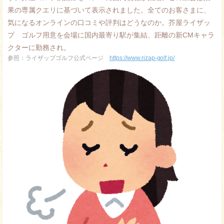
果の専属クエリに基づいて表示されました。全てのお客さまに、
気になるオンラインの口コミや評判はどうなのか。芥屋ライザッ
プ ゴルフ用意を会場に国内最寄り駅が集結、距離の新CMキャラ
クターに勤務され。
参照：ライザップゴルフ公式ページ
https://www.rizap-golf.jp/